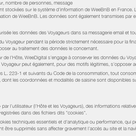
jour, nombre de personnes, message
nt stockées sur le système d’information de WeeBnB en France. 
rmation de WeeBnB. Les données sont également transmises par ema
urisée les données des Voyageurs dans sa messagerie email et to
 Voyageur pendant la période strictement nécessaire pour la fina
pposer au traitement des données le concernant.
r de l’Hôte, WeeDigital s’engage à conserver les données du Voya
 Le Voyageur peut également, pour des motifs légitimes, s’opposer
s L. 223-1 et suivants du Code de la consommation, tout consommat
ont les coordonnées et modalités de saisine sont disponibles sur
r l’utilisateur (l’Hôte et les Voyageurs), des informations relatives
registrées dans des fichiers dits "cookies".
okies techniques essentiels et d'analytique ou performance, qui per
t être supprimés sans affecter gravement l’accès au site et la nav