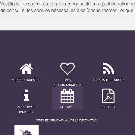
WeeDigital ne saurait être tenue responsable en cas de fonctionne
 ou de consulter les cookies nécessaires à ce fonctionnement et qu
MON HÉBERGEMENT
MES
AGENDA TOURISTIQUE
RECOMMANDATIONS
MON LIVRET
RÉSERVER
BROCHURE
D'ACCUEIL
SITES ET APPLICATIONS DE LA DESTINATION: