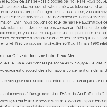
n effet, pour certains services proposés par notre site, vous po
otre adresse électronique, et votre numéro de téléphone. Tel est l
n qui vous est proposé en ligne. Dans tous les cas, vous pouvez 
pas utiliser les services du site, notamment celui de solliciter d
information. Enfin, nous pouvons collecter de manière automatique c
rnet, notamment : des informations concernant l’utilisation de not
dresse IP, le type de votre navigateur, vos temps d'accès. De telle
nternes, de manière à améliorer la qualité des services qui vous 
1er juillet 1998 transposant la directive 96/9 du 11 mars 1996 relat
urni par
Office de Tourisme Entre-Deux-Mers
.
ecueillir et traiter des données personnelles du Voyageur, et destin
le Voyageur est d'accord, des informations concernant une deman
i le Voyageur est d'accord, des informations touristiques sur la d
sont réservées à l’usage exclusif de l’Hôte, de WeeBnB et de
Off
 WeeDigital qui fournit le service WeeBnB. WeeBnB a pour fonctionn
eeBnB », pour les prestataires hébergeurs touristiques et professi