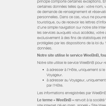
principe comporte certaines exceptions. E
certaines données telles que : votre nom, v
de demande de renseignement et réservatio
personnelles. Dans ce cas, vous ne pourrez 
touristique, ou de recevoir les lettres d’
d’une simple navigation sur notre site Inte
les services auxquels vous accédez, votre a
exclusivement à des fins de statistiques i
protégées par les dispositions de la loi du 
données.
Notre site utilise le service WeeBnB, fo
Notre site utilise le service WeeBnB pour r
à adresser à l'Hôte, uniquement si 
Voyageur.
à adresser au Voyageur, uniquement s
par l'Hôte.
Les informations enregistrées par WeeBnB 
Le terme « WeeBnB »
renvoit à la société
site internet clé en main, appelé « Site W