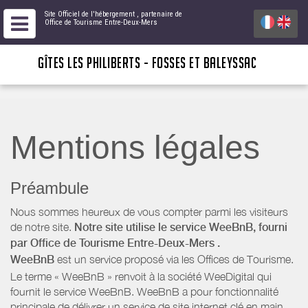
Site Officiel de l'hébergement
, partenaire de
Office de Tourisme Entre-Deux-Mers
GÎTES LES PHILIBERTS - FOSSES ET BALEYSSAC
Mentions légales
Préambule
Nous sommes heureux de vous compter parmi les visiteurs
de notre site.
Notre site utilise le service WeeBnB, fourni
par
Office de Tourisme Entre-Deux-Mers
.
WeeBnB
est un service proposé via les Offices de Tourisme.
Le terme « WeeBnB » renvoit à la société WeeDigital qui
fournit le service WeeBnB. WeeBnB a pour fonctionnalité
principale de délivrer un service de site internet clé en main,